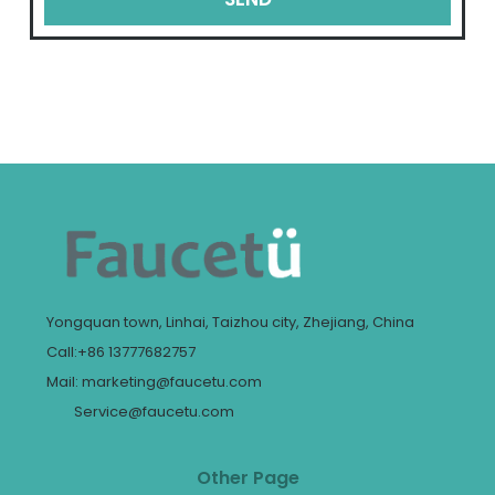
Yongquan town, Linhai, Taizhou city, Zhejiang, China
Call:+86 13777682757
Mail: marketing@faucetu.com
Service@faucetu.com
Other Page