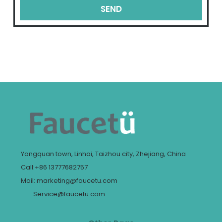
SEND
Yongquan town, Linhai, Taizhou city, Zhejiang, China
Call:+86 13777682757
Mail: marketing@faucetu.com
Service@faucetu.com