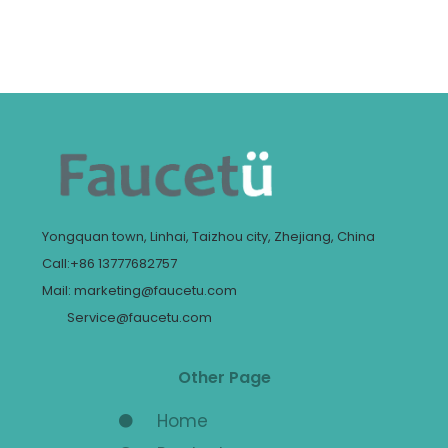
Yongquan town, Linhai, Taizhou city, Zhejiang, China
Call:+86 13777682757
Mail: marketing@faucetu.com
Service@faucetu.com
Other Page
Home