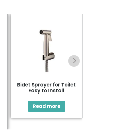
Bidet Sprayer for Toilet
Single-Hole Ho
Easy to Install
Bidet Fau
Read more
Read mo