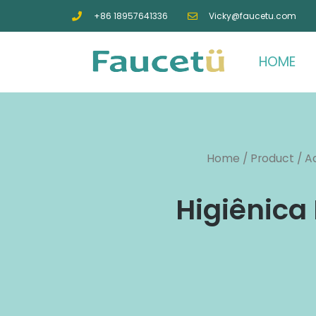
+86 18957641336
Vicky@faucetu.com
HOME
Home
/
Product
/
A
Higiênica