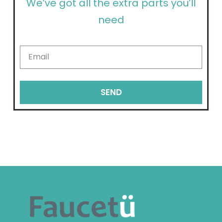
We’ve got all the extra parts you’ll
need
SEND