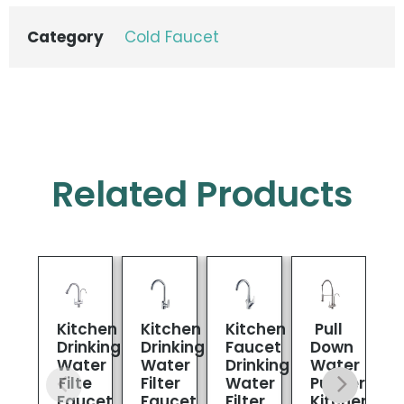
Category
Cold Faucet
Related Products
Kitchen
Kitchen
Kitchen
Pull
1
Drinking
Drinking
Faucet
Down
L
Water
Water
Drinking
Water
Filte
Filter
Water
Purifier
D
Faucet
Faucet
Filter
Kitchen