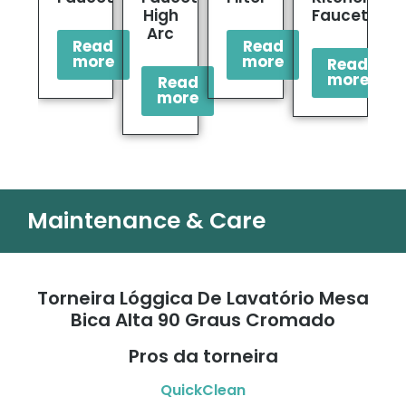
High
Faucet
F
Arc
Read
Read
more
more
Read
more
Read
more
Maintenance & Care
Torneira Lóggica De Lavatório Mesa
Bica Alta 90 Graus Cromado
Pros da torneira
QuickClean